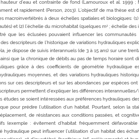
uteur d’eau et contrainte de fond (Lamouroux et al. 1999 ; Merig
ent et rapidement (Person, 2013). L’objectif de ma thèse est 
macroinvertébrés à deux échelles spatiales et biologiques: (1) l
tés) et (2) l’échelle du microhabitat (quelques m
; échelle des i
2
tré que les éclusées pouvaient influencer les communautés pis
 des descripteurs de l’historique de variations hydrauliques expli
ela, je dispose de suivis interannuels (de 3 à 15 ans) sur une tr
si que la chronique de débits au pas de temps horaire sont disp
uliques grâce à des coefficients de géométrie hydraulique es
drauliques moyennes, et des variations hydrauliques historiq
s sur ces descripteurs et sur les abondances par espèces ont en
scripteurs permettent d’expliquer les différences interannuelles
s études se soient intéressées aux préférences hydrauliques des 
ique pour prédire l’utilisation d’un habitat. Pourtant, selon la s
déplacement, de résistances aux conditions passées, et cognitive)
ctifs (exemple : évitement d’habitat fréquemment défavorable (
hydraulique peut influencer l’utilisation d’un habitat des écha