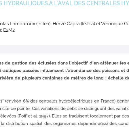
S HYDRAULIQUES À L’AVAL DES CENTRALES H
olas Lamouroux (Irstea), Hervé Capra (Irstea) et Véronique 
e: E2M2
es de gestion des éclusées dans l’objectif d’en atténuer les
rauliques passées influencent l’abondance des poissons et d
e rivière de plusieurs centaines de mètres de long ; échelle
s" (environ 6% des centrales hydroélectriques en France) génèr
cité de pointe. Ces variations de débit se distinguent des variatio
levées (Poff et al. 1997). Elles se traduisent localement par des
 la distribution spatial des organismes dépende aussi des cond