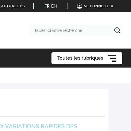
FR
EN
 ACTUALITÉS
SE CONNECTER
Tapez
ici
votre
recherche
Toutes les rubriques
 VARIATIONS RAPIDES DES