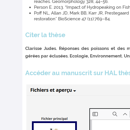
reaches. Geomorphology 328, 44–56.
Person E. 2013. “Impact of Hydropeaking on Fish
Poff NL, Allan JD, Mark BB, Karr JR, Prestegaard
restoration” BioScience 47 (11):769–84.
Citer la thèse
Clarisse Judes. Réponses des poissons et des m
gérées par éclusées. Ecologie, Environnement. Uni
Accéder au manuscrit sur HAL thè