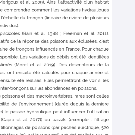
oux et al. 2009). Ainsi l’attractivité d’un habitat
de comprendre comment les variations hydrauliques
’échelle du tronçon (linéaire de rivière de plusieurs
ndividus).
cicoles (Bain et al. 1988 ; Freeman et al. 2011).
catifs de la réponse des poissons aux éclusées, c’est
entaine de tronçons influencés en France. Pour chaque
onible. Les variations de débits ont été identifiées
timés (Morel et al. 2019). Des descripteurs de la
ues, ont ensuite été calculés pour chaque année et
suite été réalisés. Elles permettront de voir si les
/inter-tronçons sur les abondances en poissons.
poissons et des macroinvertébrés, rares sont celles
tabilité de l’environnement (durée depuis la dernière
 le passée hydraulique peut influencer l’utilisation
Capra et al. 2017)) ou passifs (exemple : filtrage
ntillonnages de poissons (par pêches électrique, 520