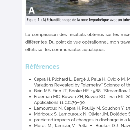
Figure 1: (A) Echantillonnage de la zone hyporhéique avec un tube 
La comparaison des résultats obtenus sur les micr
différentes. Du point de vue opérationnel, mon travai
effets sur les communautés aquatiques.
Références
Capra H, Plichard L, Bergé J, Pella H, Ovidio M,
Variations Revealed by Telemetry.” Science of t
Bain MB, Finn JT, Booke HE. 1988. “Streamflow 
Freeman MC, Bowen ZH, Bovee KD, Irwin ER. 2011
Applications 11 (1):179–90.
Lamouroux N, Capra H, Pouilly M, Souchon Y. 199
Mérigoux S, Lamouroux N, Olivier JM, Dolédec S
predicted impacts of changes in discharge in a l
Morel, M., Tamisier, V., Pella, H., Booker, D.J., N