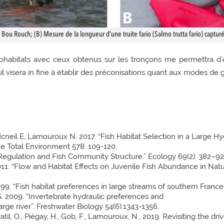
Bou Rouch; (B) Mesure de la longueur d’une truite fario (Salmo trutta fario) capturé
ohabitats avec ceux obtenus sur les tronçons me permettra d’étu
l visera in fine à établir des préconisations quant aux modes de 
 Mcneil E, Lamouroux N. 2017. “Fish Habitat Selection in a Large 
he Total Environment 578: 109-120.
Regulation and Fish Community Structure.” Ecology 69(2): 382–92
. “Flow and Habitat Effects on Juvenile Fish Abundance in Natu
9. “Fish habitat preferences in large streams of southern France“
. 2009. “Invertebrate hydraulic preferences and
arge river”. Freshwater Biology 54(6):1343-1356.
avratil, O., Piégay, H., Gob, F., Lamouroux, N., 2019. Revisiting the 