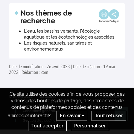
Nos thèmes de
recherche
Imprimer
Partager
L’eau, les bassins versants, l’écologie
aquatique et les écotechnologies associées
Les risques naturels, sanitaires et
environnementaux
Date de modification : 26 avril 2023 | Date de création : 19 mai
2022 | Rédaction : com
Ce site utilise des cookies afin de vous proposer des
© INRAE 2022
Actualités
www.inrae.fr
vidéos, des boutons de partage, des remontées de
Contact
Crédits
Mentions legales
contenus de plateformes sociales et des contenus
Conditions générales
animés et interactifs.
En savoir +
Tout refuser
d'utilisation
Re
Gestion des cookies
Tout accepter
Personnaliser