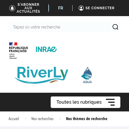
S'ABONNER
FR
AUX
SE CONNECTER
ACTUALITÉS
Tapez
ici
votre
recherche
Toutes les rubriques
Nos thèmes de recherche
Accueil
Nos recherches