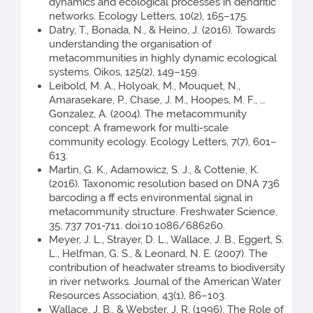
dynamics and ecological processes in dendritic
networks. Ecology Letters, 10(2), 165–175.
Datry, T., Bonada, N., & Heino, J. (2016). Towards
understanding the organisation of
metacommunities in highly dynamic ecological
systems. Oikos, 125(2), 149–159.
Leibold, M. A., Holyoak, M., Mouquet, N.,
Amarasekare, P., Chase, J. M., Hoopes, M. F., …
Gonzalez, A. (2004). The metacommunity
concept: A framework for multi-scale
community ecology. Ecology Letters, 7(7), 601–
613.
Martin, G. K., Adamowicz, S. J., & Cottenie, K.
(2016). Taxonomic resolution based on DNA 736
barcoding a ff ects environmental signal in
metacommunity structure. Freshwater Science,
35, 737 701-711. doi:10.1086/686260.
Meyer, J. L., Strayer, D. L., Wallace, J. B., Eggert, S.
L., Helfman, G. S., & Leonard, N. E. (2007). The
contribution of headwater streams to biodiversity
in river networks. Journal of the American Water
Resources Association, 43(1), 86–103.
Wallace, J. B., & Webster, J. R. (1996). The Role of