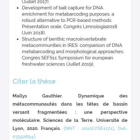
(Juillet 2017).
Development of bait capture for DNA
enrichment for metabarcoding purposes: a
robust alternative to PCR-based methods.
Présentation orale. Congrès Limnologia2018
(Juin 2018).
Structure of benthic macroinvertebrate
metacommunities in IRES: comparison of DNA
metabarcoding and morphological approaches.
Congrès SEFS11 Symposium for european
freshwater sciences (Juillet 2019).
Citer la thèse
Maïlys Gauthier. Dynamique des
métacommunautés dans les têtes de bassin
versant fragmentées : une perspective
moléculaire. Sciences de la Terre. Université de
Lyon, 2020. Français.
⟨NNT : 2020LYSE1171⟩
.
⟨tel-
03352894⟩