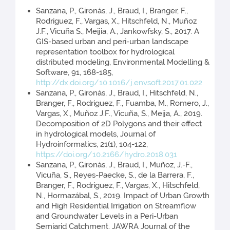
Sanzana, P., Gironás, J., Braud, I., Branger, F.,
Rodriguez, F., Vargas, X., Hitschfeld, N., Muñoz
J.F., Vicuña S., Meijia, A., Jankowfsky, S., 2017. A
GIS-based urban and peri-urban landscape
representation toolbox for hydrological
distributed modeling, Environmental Modelling &
Software, 91, 168-185,
http://dx.doi.org/10.1016/j.envsoft.2017.01.022
Sanzana, P., Gironás, J., Braud, I., Hitschfeld, N.,
Branger, F., Rodriguez, F., Fuamba, M., Romero, J.,
Vargas, X., Muñoz J.F., Vicuña, S., Meija, A., 2019.
Decomposition of 2D Polygons and their effect
in hydrological models, Journal of
Hydroinformatics, 21(1), 104-122,
https://doi.org/10.2166/hydro.2018.031
Sanzana, P., Gironás, J., Braud, I., Muñoz, J.-F.,
Vicuña, S., Reyes-Paecke, S., de la Barrera, F.,
Branger, F., Rodríguez, F., Vargas, X., Hitschfeld,
N., Hormazábal, S., 2019. Impact of Urban Growth
and High Residential Irrigation on Streamflow
and Groundwater Levels in a Peri-Urban
Semiarid Catchment. JAWRA Journal of the