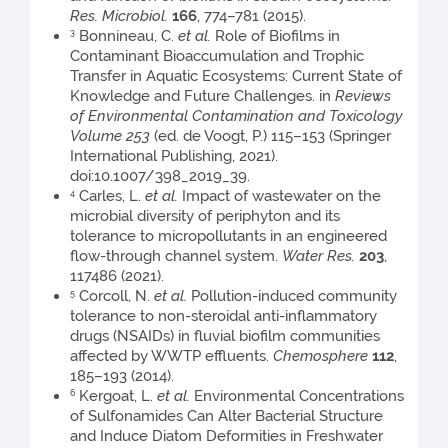
Res. Microbiol.
166
, 774–781 (2015).
Bonnineau, C.
et al.
Role of Biofilms in
3
Contaminant Bioaccumulation and Trophic
Transfer in Aquatic Ecosystems: Current State of
Knowledge and Future Challenges. in
Reviews
of Environmental Contamination and Toxicology
Volume 253
(ed. de Voogt, P.) 115–153 (Springer
International Publishing, 2021).
doi:10.1007/398_2019_39.
Carles, L.
et al.
Impact of wastewater on the
4
microbial diversity of periphyton and its
tolerance to micropollutants in an engineered
flow-through channel system.
Water Res.
203
,
117486 (2021).
Corcoll, N.
et al.
Pollution-induced community
5
tolerance to non-steroidal anti-inflammatory
drugs (NSAIDs) in fluvial biofilm communities
affected by WWTP effluents.
Chemosphere
112
,
185–193 (2014).
Kergoat, L.
et al.
Environmental Concentrations
6
of Sulfonamides Can Alter Bacterial Structure
and Induce Diatom Deformities in Freshwater