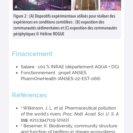
Figure 2 : (A) Dispositifs expérimentaux utilisés pour réaliser des
expériences en conditions contrôlées : (B) exposition des
communautés sédimentaires et (C) exposition des communautés
périphytiques © Hélène ROGUE
Financement
Salaire : 100 % INRAE (département AQUA + DG)
Fonctionnement : projet ANSES
PharmOneHealth (ANSES-22-EST-066)
Références
Wilkinson, J. L.
et al.
Pharmaceutical pollution
1
of the world’s rivers.
Proc. Natl. Acad. Sci. U. S. A.
119
, e2113947119 (2022).
Besemer, K. Biodiversity, community structure
2
and function of biofilms in stream ecosystems.