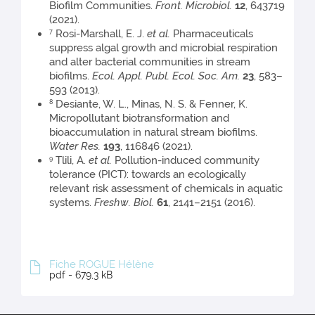
Biofilm Communities.
Front. Microbiol.
12
, 643719
(2021).
Rosi-Marshall, E. J.
et al.
Pharmaceuticals
7
suppress algal growth and microbial respiration
and alter bacterial communities in stream
biofilms.
Ecol. Appl. Publ. Ecol. Soc. Am.
23
, 583–
593 (2013).
Desiante, W. L., Minas, N. S. & Fenner, K.
8
Micropollutant biotransformation and
bioaccumulation in natural stream biofilms.
Water Res.
193
, 116846 (2021).
Tlili, A.
et al.
Pollution-induced community
9
tolerance (PICT): towards an ecologically
relevant risk assessment of chemicals in aquatic
systems.
Freshw. Biol.
61
, 2141–2151 (2016).
Fiche ROGUE Hélène
pdf - 679,3 kB