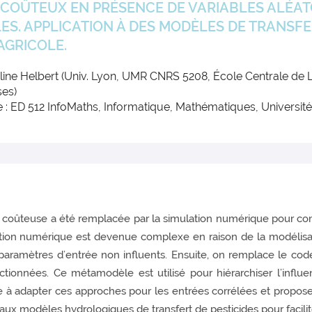
COÛTEUX EN PRÉSENCE DE VARIABLES ALÉATO
S. APPLICATION À DES MODÈLES DE TRANSFER
AGRICOLE.
line Helbert (Univ. Lyon, UMR CNRS 5208, École Centrale de Ly
ses)
 : ED 512 InfoMaths, Informatique, Mathématiques, Université
rain coûteuse a été remplacée par la simulation numérique pour
tion numérique est devenue complexe en raison de la modélisa
 paramètres d’entrée non influents. Ensuite, on remplace le cod
ctionnées. Ce métamodèle est utilisé pour hiérarchiser l’influ
vise à adapter ces approches pour les entrées corrélées et prop
x modèles hydrologiques de transfert de pesticides pour facilite