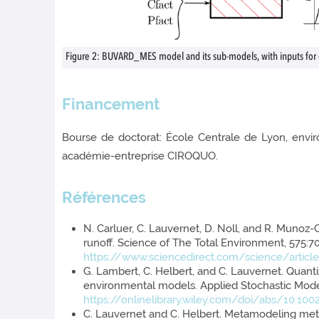
Figure 2: BUVARD_MES model and its sub-models, with inputs for cl
Financement
Bourse de doctorat: École Centrale de Lyon, envi
académie-entreprise CIROQUO.
Références
N. Carluer, C. Lauvernet, D. Noll, and R. Munoz-
runoff. Science of The Total Environment, 575:7
https://www.sciencedirect.com/science/artic
G. Lambert, C. Helbert, and C. Lauvernet. Quanti
environmental models. Applied Stochastic Models
https://onlinelibrary.wiley.com/doi/abs/10.10
C. Lauvernet and C. Helbert. Metamodeling method