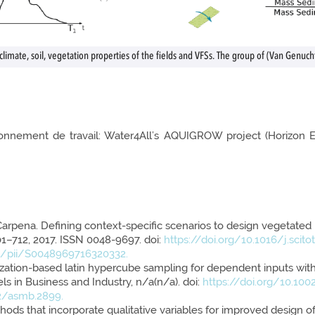
imate, soil, vegetation properties of the fields and VFSs. The group of (Van Genuch
ronnement de travail: Water4All’s AQUIGROW project (Horizon 
Carpena. Defining context-specific scenarios to design vegetated bu
01–712, 2017. ISSN 0048-9697. doi:
https://doi.org/10.1016/j.scito
le/pii/S0048969716320332.
zation-based latin hypercube sampling for dependent inputs with a
 in Business and Industry, n/a(n/a). doi:
https://doi.org/10.10
02/asmb.2899.
s that incorporate qualitative variables for improved design of ve