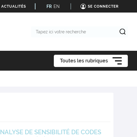
FR
EN
 ACTUALITÉS
SE CONNECTER
Tapez
ici
votre
recherche
Toutes les rubriques
ALYSE DE SENSIBILITÉ DE CODES