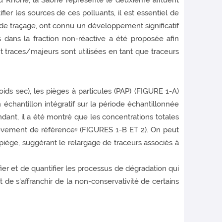
 du Rhône, la Saône représente le deuxième affluent
tifier les sources de ces polluants, il est essentiel de
 de traçage, ont connu un développement significatif
 dans la fraction non-réactive a été proposée afin
 traces/majeurs sont utilisées en tant que traceurs
ids sec), les pièges à particules (PAP) (FIGURE 1-A)
échantillon intégratif sur la période échantillonnée
dant, il a été montré que les concentrations totales
lèvement de référence
(FIGURES 1-B ET 2). On peut
9
piège, suggérant le relargage de traceurs associés à
fier et de quantifier les processus de dégradation qui
de s'affranchir de la non-conservativité de certains