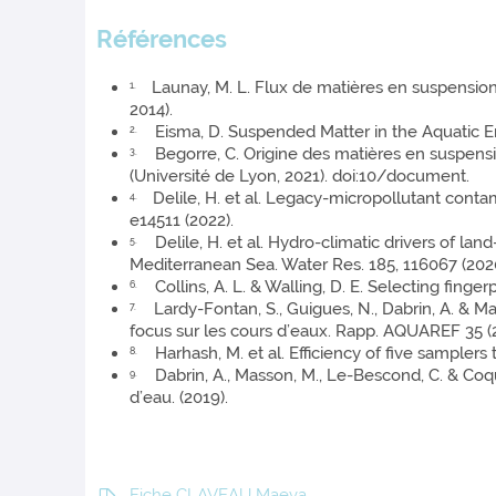
Références
Launay, M. L. Flux de matières en suspension,
1.
2014).
Eisma, D. Suspended Matter in the Aquatic En
2.
Begorre, C. Origine des matières en suspension
3.
(Université de Lyon, 2021). doi:10/document.
Delile, H. et al. Legacy-micropollutant contam
4.
e14511 (2022).
Delile, H. et al. Hydro-climatic drivers of land
5.
Mediterranean Sea. Water Res. 185, 116067 (2020
Collins, A. L. & Walling, D. E. Selecting finger
6.
Lardy-Fontan, S., Guigues, N., Dabrin, A. & Mass
7.
focus sur les cours d’eaux. Rapp. AQUAREF 35 (
Harhash, M. et al. Efficiency of five samplers 
8.
Dabrin, A., Masson, M., Le-Bescond, C. & Coque
9.
d’eau. (2019).
Fiche CLAVEAU Maeva