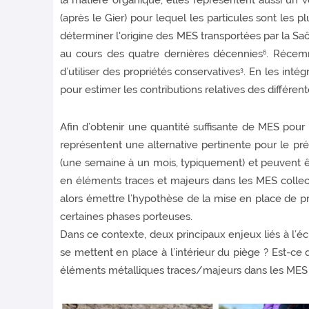
la matière organique, elles représentent aussi un 
(après le Gier) pour lequel les particules sont les
déterminer l'origine des MES transportées par la Sa
au cours des quatre dernières décennies
. Récemm
6
d’utiliser des propriétés conservatives
. En les inté
3
pour estimer les contributions relatives des différe
Afin d’obtenir une quantité suffisante de MES pour 
représentent une alternative pertinente pour le pré
(une semaine à un mois, typiquement) et peuvent êt
en éléments traces et majeurs dans les MES collec
alors émettre l’hypothèse de la mise en place de pr
certaines phases porteuses.
Dans ce contexte, deux principaux enjeux liés à l’éch
se mettent en place à l’intérieur du piège ? Est-ce
éléments métalliques traces/majeurs dans les MES