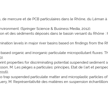
 de mercure et de PCB particulaires dans le Rhône, du Léman à la
vironment. (Springer Science & Business Media, 2012).
 et des sédiments déposés dans le bassin versant du Rhône : his
ination levels in major river basins based on findings from the 
-based organic and inorganic particulate micropollutant fluxes: Th
).
print properties for discriminating potential suspended sediment so
on, M. Les pièges a particules: principes, Etat de l’art et perspe
2016).
to trap suspended particulate matter and microplastic particles o
ry, M. Représentativité des matières en suspension échantillonn