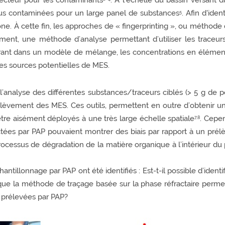
vecteur pour les contaminants
. A l’échelle du bassin versant
 plus contaminées pour un large panel de substances
. Afin d'iden
5
ône. À cette fin, les approches de « fingerprinting », ou méthode
ent, une méthode d’analyse permettant d’utiliser les traceurs
grant dans un modèle de mélange, les concentrations en élément
ntes sources potentielles de MES.
l’analyse des différentes substances/traceurs ciblés (> 5 g de po
lèvement des MES. Ces outils, permettent en outre d’obtenir un 
re aisément déployés à une très large échelle spatiale
. Cepen
7,8
tées par PAP pouvaient montrer des biais par rapport à un pré
ocessus de dégradation de la matière organique à l’intérieur du 
antillonnage par PAP ont été identifiés : Est-t-il possible d’identi
 que la méthode de traçage basée sur la phase réfractaire permet 
 prélevées par PAP?