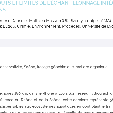
OUTS ET LIMITES DE L’ÉCHANTILLONNAGE INTÉ
NS
ymeric Dabrin et Matthieu Masson (UR RiverLy, équipe LAMA)
e: ED206, Chimie, Environnement, Procédés, Université de Ly
conservativité, Saône, traçage géochimique, matière organique
te, après 480 km, dans le Rhône à Lyon. Son réseau hydrographi
nfluence du Rhône et de la Saône, cette dernière représente 5
 indispensables aux écosystèmes aquatiques en contrôlant le tra
2–4