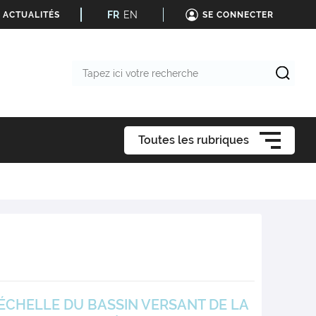
FR
EN
 ACTUALITÉS
SE CONNECTER
Tapez
ici
votre
recherche
Toutes les rubriques
ÉCHELLE DU BASSIN VERSANT DE LA